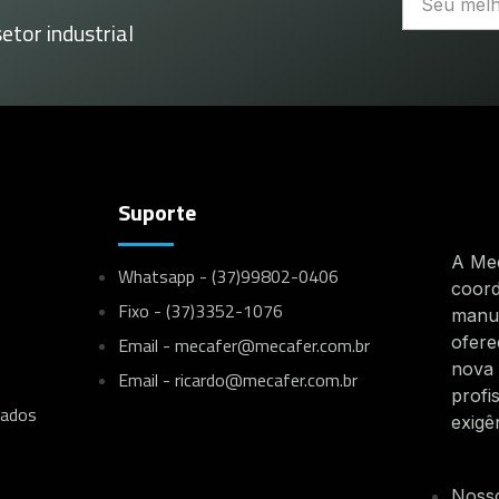
etor industrial
Suporte
A Mec
Whatsapp - (37)99802-0406
coord
Fixo - (37)3352-1076
manu
ofere
Email - mecafer@mecafer.com.br
nova
Email - ricardo@mecafer.com.br
profi
sados
exigê
Noss